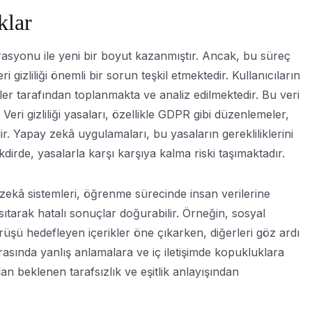
klar
syonu ile yeni bir boyut kazanmıştır. Ancak, bu süreç
ri gizliliği önemli bir sorun teşkil etmektedir. Kullanıcıların
ler tarafından toplanmakta ve analiz edilmektedir. Bu veri
. Veri gizliliği yasaları, özellikle GDPR gibi düzenlemeler,
edir. Yapay zekâ uygulamaları, bu yasaların gerekliliklerini
rde, yasalarla karşı karşıya kalma riski taşımaktadır.
 zekâ sistemleri, öğrenme sürecinde insan verilerine
ıtarak hatalı sonuçlar doğurabilir. Örneğin, sosyal
örüşü hedefleyen içerikler öne çıkarken, diğerleri göz ardı
 arasında yanlış anlamalara ve iç iletişimde kopukluklara
n beklenen tarafsızlık ve eşitlik anlayışından