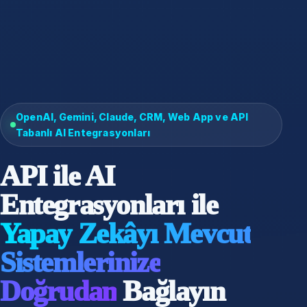
OpenAI, Gemini, Claude, CRM, Web App ve API
Tabanlı AI Entegrasyonları
API ile AI
Entegrasyonları ile
Yapay Zekâyı Mevcut
Sistemlerinize
Doğrudan
Bağlayın