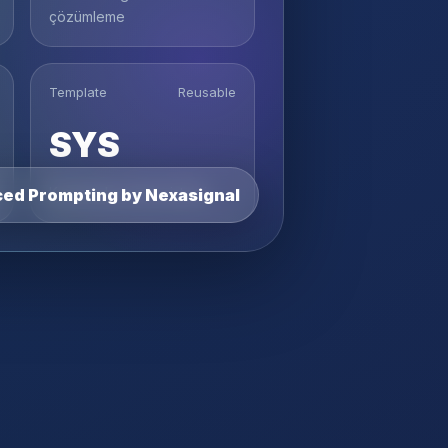
çözümleme
Template
Reusable
SYS
Kurumsal prompt sistemi
ed Prompting by Nexasignal