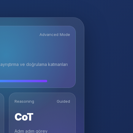
Advanced Mode
 ayrıştırma ve doğrulama katmanları
Reasoning
Guided
CoT
Adım adım görev