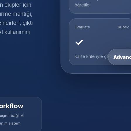
 ekipler için
öğretildi
dirme mantığı,
cirleri, çıktı
Evaluate
Rubric
I kullanımını
✓
Kalite kriteriyle çıktı kontrolü
Advanc
orkflow
kışına bağlı AI
anım sistemi