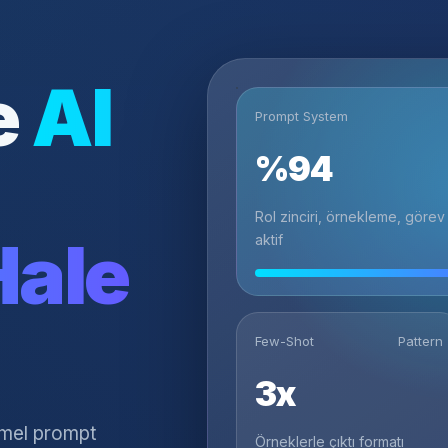
e
AI
Prompt System
%94
Rol zinciri, örnekleme, görev
Hale
aktif
Few-Shot
Pattern
3x
temel prompt
Örneklerle çıktı formatı