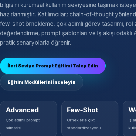
bilgisini kurumsal kullanım seviyesine taşımak isteyen
hazırlanmıştır. Katılımcılar; chain-of-thought yönlen
few-shot örnekleme, çok adımlı görev tasarımı, rol zin
değerlendirme, prompt şablonları ve iş akışı odaklı A
pratik senaryolarla öğrenir.
İleri Seviye Prompt Eğitimi Talep Edin
Eğitim Modüllerini İnceleyin
Advanced
Few-Shot
W
Çok adımlı prompt
Örneklerle çıktı
İş a
mimarisi
standardizasyonu
kull