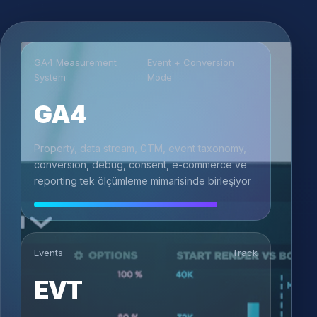
GA4 Measurement
Event + Conversion
System
Mode
GA4
Property, data stream, GTM, event taxonomy,
conversion, debug, consent, e-commerce ve
reporting tek ölçümleme mimarisinde birleşiyor
Events
Track
EVT