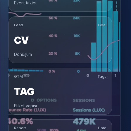
Event takibi
Lead
Goal
CV
Dönüşüm
GTM
Tags
TAG
Etiket yapısı
Report
Data