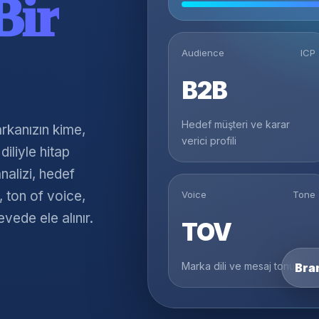
Bir
Audience
ICP
B2B
Hedef müşteri ve karar
kanızın kime,
verici profili
diliyle hitap
nalizi, hedef
 ton of voice,
Voice
Tone
evede ele alınır.
TOV
Marka dili ve mesaj tonu
Bra