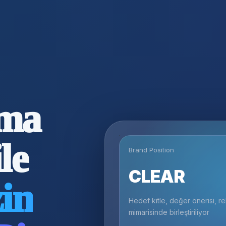
ma
le
Brand Position
CLEAR
zin
Hedef kitle, değer önerisi, rek
mimarisinde birleştiriliyor