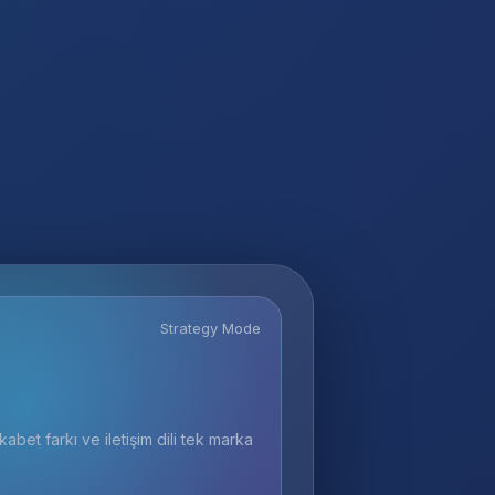
Strategy Mode
abet farkı ve iletişim dili tek marka