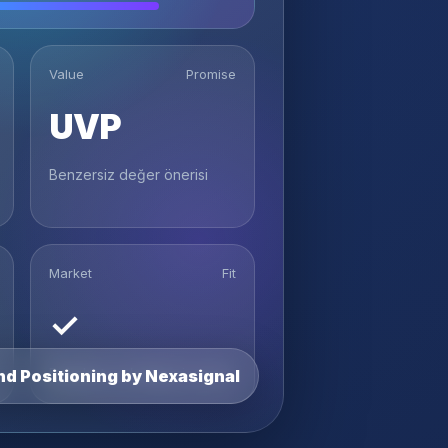
Value
Promise
UVP
Benzersiz değer önerisi
Market
Fit
✓
Rekabet ve kategori uyumu
nd Positioning by Nexasignal