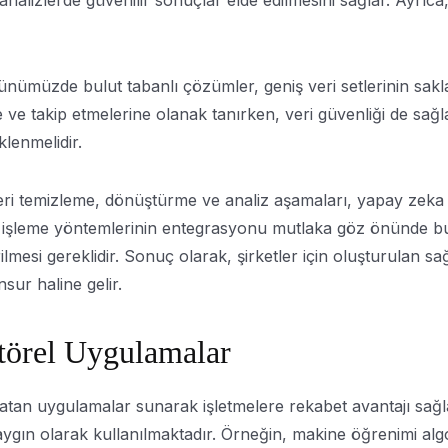
 analizlerde güvenilir sonuçlar elde edilmesini sağlar. Ayrıc
ümüzde bulut tabanlı çözümler, geniş veri setlerinin saklanm
erine ve takip etmelerine olanak tanırken, veri güvenliği de
klenmelidir.
Veri temizleme, dönüştürme ve analiz aşamaları, yapay zeka
, bu işleme yöntemlerinin entegrasyonu mutlaka göz önünde b
rilmesi gereklidir. Sonuç olarak, şirketler için oluşturulan s
sur haline gelir.
törel Uygulamalar
ratan uygulamalar sunarak işletmelere rekabet avantajı sağ
da yaygın olarak kullanılmaktadır. Örneğin, makine öğrenimi al