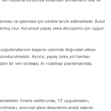
a, veri toplama sürecinde kullanılan yöntemlerin etik ve
ası ve işlenmesi için sıklıkla tercih edilmektedir. Bulut
 sağlanmış olur. Kurumsal yapay zeka dönüşümü için uygun
 uygulamalarının başarısı üzerinde doğrudan etkiye
ulundurulmalıdır. Ayrıca, yapay zeka yol haritası
ağlam bir veri stratejisi; AI roadmap planlamasında,
lamaktadır. Finans sektöründe, YZ uygulamaları,
goritmaları, anormal işlem desenlerini analiz ederek