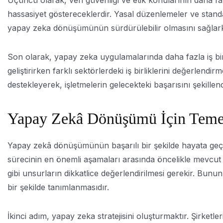
Üçüncü olarak, veri güvenliği ve etik konularının daha fa
hassasiyet göstereceklerdir. Yasal düzenlemeler ve standa
yapay zeka dönüşümünün sürdürülebilir olmasını sağlarken
Son olarak, yapay zeka uygulamalarında daha fazla iş birl
geliştirirken farklı sektörlerdeki iş birliklerini değerlend
destekleyerek, işletmelerin gelecekteki başarısını şekillend
Yapay Zekâ Dönüşümü İçin Teme
Yapay zekâ dönüşümünün başarılı bir şekilde hayata geçiri
sürecinin en önemli aşamaları arasında öncelikle mevcut dur
gibi unsurların dikkatlice değerlendirilmesi gerekir. Bun
bir şekilde tanımlanmasıdır.
İkinci adım, yapay zeka stratejisini oluşturmaktır. Şirketl