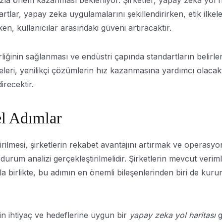
zla önem kazanması bekleniyor. Şirketler, yapay zeka yol har
rtlar, yapay zeka uygulamalarını şekillendirirken, etik ilke
, kullanıcılar arasındaki güveni artıracaktır.
iğinin sağlanması ve endüstri çapında standartların belirlen
irmeleri, yenilikçi çözümlerin hız kazanmasına yardımcı olacak
irecektir.
l Adımlar
lmesi, şirketlerin rekabet avantajını artırmak ve operasyone
um analizi gerçekleştirilmelidir. Şirketlerin mevcut verimlil
unla birlikte, bu adımın en önemli bileşenlerinden biri de k
erin ihtiyaç ve hedeflerine uygun bir
yapay zeka yol haritası
g