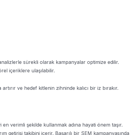
analizlerle sürekli olarak kampanyalar optimize edilir.
l içeriklere ulaşılabilir.
rır ve hedef kitlenin zihninde kalıcı bir iz bırakır.
 en verimli şekilde kullanmak adına hayati önem taşır.
m getirisi takibini içerir. Başarılı bir SEM kampanyasında