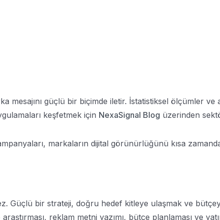
 mesajını güçlü bir biçimde iletir. İstatistiksel ölçümler ve 
ygulamaları keşfetmek için
NexaSignal Blog
üzerinden sektöre
anyaları, markaların dijital görünürlüğünü kısa zamanda artı
 Güçlü bir strateji, doğru hedef kitleye ulaşmak ve bütçeyi
 araştırması, reklam metni yazımı, bütçe planlaması ve yatırı