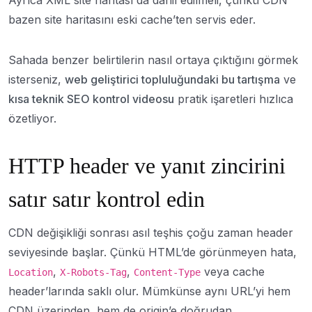
Ayrıca XML site haritası da dahil edilmeli, çünkü CDN
bazen site haritasını eski cache’ten servis eder.
Sahada benzer belirtilerin nasıl ortaya çıktığını görmek
isterseniz,
web geliştirici topluluğundaki bu tartışma
ve
kısa teknik SEO kontrol videosu
pratik işaretleri hızlıca
özetliyor.
HTTP header ve yanıt zincirini
satır satır kontrol edin
CDN değişikliği sonrası asıl teşhis çoğu zaman header
seviyesinde başlar. Çünkü HTML’de görünmeyen hata,
,
,
veya cache
Location
X-Robots-Tag
Content-Type
header’larında saklı olur. Mümkünse aynı URL’yi hem
CDN üzerinden, hem de origin’e doğrudan