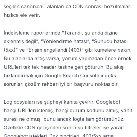
seçilen canonical” alanları da CDN sonrası bozulmaları
hızlıca ele verir.
İndeksleme raporlarında “Tarandı, şu anda dizine
eklenmiş değil”, “Yönlendirme hatası”, “Sunucu hatası
(5xx)” ve “Erişim engellendi (403)” gibi kümelere bakın.
Bu alanlarda artış varsa, yorum yapmadan önce örnek
URL’leri tek tek header testine geri götürün. Bu akışı
hızlandırmak için
Google Search Console indeks
sorunları çözüm rehberi
iyi bir başvuru noktasıdır.
Log dosyaları ise şüpheyi kanıta çevirir. Googlebot
hangi URL’leri istemiş, hangi durum kodunu almış, yanıt
süresi ne olmuş, bunu ancak logta tam görürsünüz.
Özellikle CDN geçişinden sonra şu filtreler işe yarar:
Googlebot istekleri, 3xx zincirleri, 403/5xx artışı,