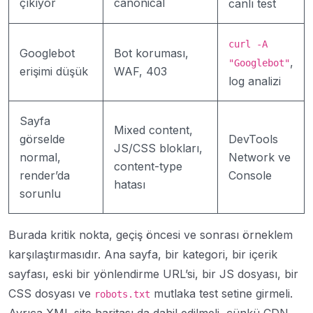
çıkıyor
canonical
canlı test
curl -A
Googlebot
Bot koruması,
,
"Googlebot"
erişimi düşük
WAF, 403
log analizi
Sayfa
Mixed content,
görselde
DevTools
JS/CSS blokları,
normal,
Network ve
content-type
render’da
Console
hatası
sorunlu
Burada kritik nokta, geçiş öncesi ve sonrası örneklem
karşılaştırmasıdır. Ana sayfa, bir kategori, bir içerik
sayfası, eski bir yönlendirme URL’si, bir JS dosyası, bir
CSS dosyası ve
mutlaka test setine girmeli.
robots.txt