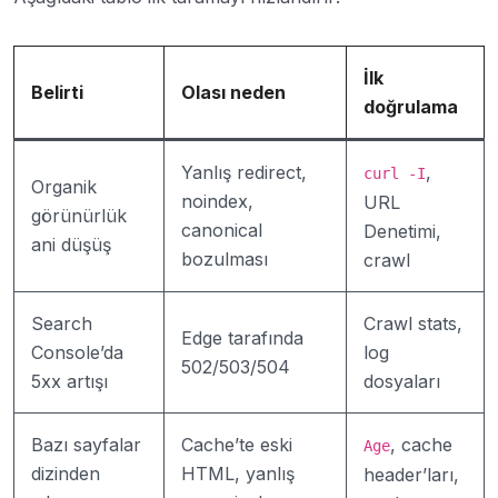
İlk
Belirti
Olası neden
doğrulama
Yanlış redirect,
,
curl -I
Organik
noindex,
URL
görünürlük
canonical
Denetimi,
ani düşüş
bozulması
crawl
Search
Crawl stats,
Edge tarafında
Console’da
log
502/503/504
5xx artışı
dosyaları
Bazı sayfalar
Cache’te eski
, cache
Age
dizinden
HTML, yanlış
header’ları,