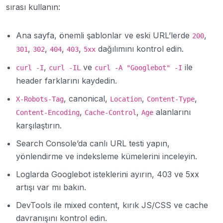
sırası kullanın:
Ana sayfa, önemli şablonlar ve eski URL’lerde
,
200
,
,
,
,
dağılımını kontrol edin.
301
302
404
403
5xx
,
ve
ile
curl -I
curl -IL
curl -A "Googlebot" -I
header farklarını kaydedin.
, canonical,
,
,
X-Robots-Tag
Location
Content-Type
,
,
alanlarını
Content-Encoding
Cache-Control
Age
karşılaştırın.
Search Console’da canlı URL testi yapın,
yönlendirme ve indeksleme kümelerini inceleyin.
Loglarda Googlebot isteklerini ayırın, 403 ve 5xx
artışı var mı bakın.
DevTools ile mixed content, kırık JS/CSS ve cache
davranışını kontrol edin.