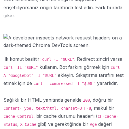
erişebiliyorsanız origin tarafında test edin. Fark burada
çıkar.
İlk komut basittir:
. Redirect zinciri varsa
curl -I "$URL"
kullanın. Bot farkını görmek için
curl -IL "$URL"
curl -
ekleyin. Sıkıştırma tarafını test
A "Googlebot" -I "$URL"
etmek için de
yararlıdır.
curl --compressed -I "$URL"
Sağlıklı bir HTML yanıtında genelde
, doğru bir
200
, makul bir
Content-Type: text/html; charset=UTF-8
, bir cache durumu header’ı (
Cache-Control
CF-Cache-
,
gibi) ve gerektiğinde bir
değeri
Status
X-Cache
Age