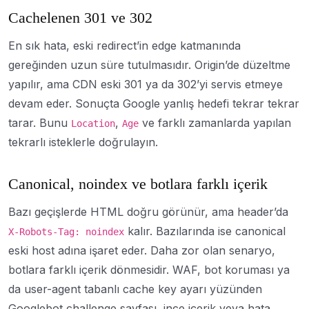
Cachelenen 301 ve 302
En sık hata, eski redirect’in edge katmanında
gereğinden uzun süre tutulmasıdır. Origin’de düzeltme
yapılır, ama CDN eski 301 ya da 302’yi servis etmeye
devam eder. Sonuçta Google yanlış hedefi tekrar tekrar
tarar. Bunu
,
ve farklı zamanlarda yapılan
Location
Age
tekrarlı isteklerle doğrulayın.
Canonical, noindex ve botlara farklı içerik
Bazı geçişlerde HTML doğru görünür, ama header’da
kalır. Bazılarında ise canonical
X-Robots-Tag: noindex
eski host adına işaret eder. Daha zor olan senaryo,
botlara farklı içerik dönmesidir. WAF, bot koruması ya
da user-agent tabanlı cache key ayarı yüzünden
Googlebot challenge sayfası, ince içerik veya hata