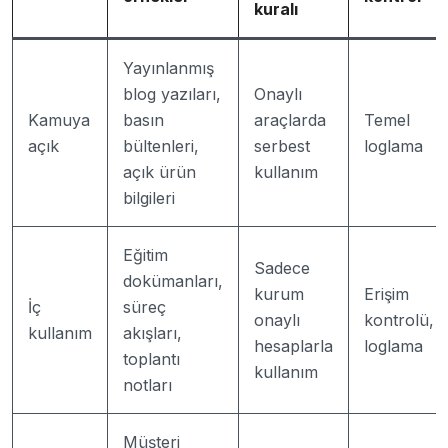
kuralı
Yayınlanmış
blog yazıları,
Onaylı
Kamuya
basın
araçlarda
Temel
açık
bültenleri,
serbest
loglama
açık ürün
kullanım
bilgileri
Eğitim
Sadece
dokümanları,
kurum
Erişim
İç
süreç
onaylı
kontrolü,
kullanım
akışları,
hesaplarla
loglama
toplantı
kullanım
notları
Müşteri