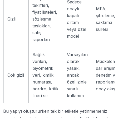
Sadece
teklifleri,
onaylı
MFA,
fiyat listeleri,
kapalı
şifreleme,
Gizli
sözleşme
ortam
saklama
taslakları,
veya özel
süresi
satış
model
raporları
Sağlık
Varsayılan
verileri,
olarak
Maskeleme
biyometrik
yasak,
dar erişim,
Çok gizli
veri, kimlik
ancak
denetim ve
numarası,
özel izinle
raporlama,
bordro, kritik
sınırlı
onay akışı
ticari sır
kullanım
Bu yapıyı oluştururken tek bir etiketle yetinmemeniz