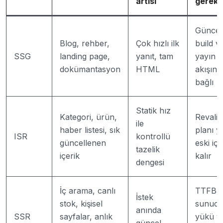
artısı
gerek
Güncel
Blog, rehber,
Çok hızlı ilk
build v
SSG
landing page,
yanıt, tam
yayın
dokümantasyon
HTML
akışına
bağlı
Statik hız
Kategori, ürün,
Revalid
ile
haber listesi, sık
planı y
ISR
kontrollü
güncellenen
eski içe
tazelik
içerik
kalır
dengesi
İç arama, canlı
TTFB,
İstek
stok, kişisel
sunuc
anında
SSR
sayfalar, anlık
yükü v
güncel