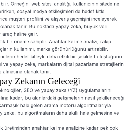
ilir. Örneğin, web sitesi analitiği, kullanıcının sitede ne
rirken, sosyal medya etkileşimleri de hedef kitle
ıca müşteri profilini ve alışveriş geçmişini inceleyerek
ine olanak tanır. Bu noktada yapay zeka, büyük veri
 araç haline gelir.
tik bir öneme sahiptir. Anahtar kelime analizi, rakip
açların kullanımı, marka görünürlüğünü artırabilir.
elerin hedef kitleyle daha etkili bir şekilde buluştuğunu
ği ve yapay zeka, markaların dijital pazarlama stratejilerini
e almasına olanak tanır.
apay Zekanın Geleceği
 teknolojiler, SEO ve yapay zeka (YZ) uygulamalarını
a kadar, bu alanlardaki gelişmelerin nasıl şekilleneceği
 karmaşık hale gelen arama motoru algoritmalarıyla
 zeka, bu algoritmaların daha akıllı hale gelmesine ve
rik üretiminden anahtar kelime analizine kadar pek çok