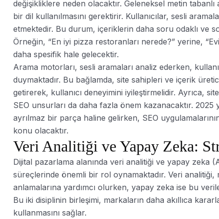
değişikliklere neden olacaktır. Geleneksel metin tabanlı
bir dil kullanılmasını gerektirir. Kullanıcılar, sesli ara
etmektedir. Bu durum, içeriklerin daha soru odaklı ve s
Örneğin, “En iyi pizza restoranları nerede?” yerine, “Evi
daha spesifik hale gelecektir.
Arama motorları, sesli aramaları analiz ederken, kullanıc
duymaktadır. Bu bağlamda, site sahipleri ve içerik üretic
getirerek, kullanıcı deneyimini iyileştirmelidir. Ayrıca, si
SEO unsurları da daha fazla önem kazanacaktır. 2025 yılı i
ayrılmaz bir parça haline gelirken, SEO uygulamalarının
konu olacaktır.
Veri Analitiği ve Yapay Zeka: St
Dijital pazarlama alanında veri analitiği ve yapay zeka 
süreçlerinde önemli bir rol oynamaktadır. Veri analitiği,
anlamalarına yardımcı olurken, yapay zeka ise bu verile
Bu iki disiplinin birleşimi, markaların daha akıllıca karar
kullanmasını sağlar.