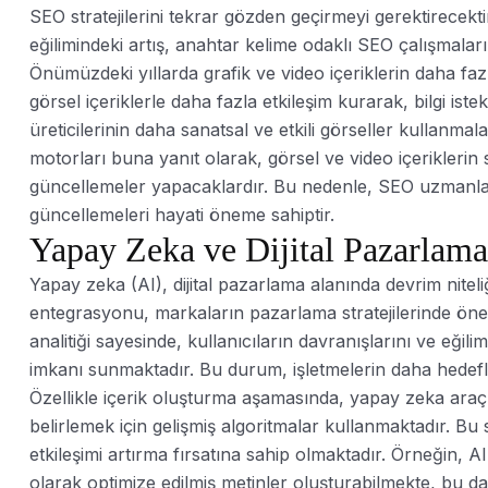
SEO stratejilerini tekrar gözden geçirmeyi gerektirecekt
eğilimindeki artış, anahtar kelime odaklı SEO çalışmalar
Önümüzdeki yıllarda grafik ve video içeriklerin daha fa
görsel içeriklerle daha fazla etkileşim kurarak, bilgi istek
üreticilerinin daha sanatsal ve etkili görseller kullanmal
motorları buna yanıt olarak, görsel ve video içeriklerin 
güncellemeler yapacaklardır. Bu nedenle, SEO uzmanlarını
güncellemeleri hayati öneme sahiptir.
Yapay Zeka ve Dijital Pazarlam
Yapay zeka (AI), dijital pazarlama alanında devrim niteli
entegrasyonu, markaların pazarlama stratejilerinde öneml
analitiği sayesinde, kullanıcıların davranışlarını ve eğil
imkanı sunmaktadır. Bu durum, işletmelerin daha hedefli
Özellikle içerik oluşturma aşamasında, yapay zeka araçlar
belirlemek için gelişmiş algoritmalar kullanmaktadır. Bu 
etkileşimi artırma fırsatına sahip olmaktadır. Örneğin, AI
olarak optimize edilmiş metinler oluşturabilmekte, bu d