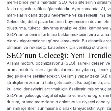
merkezinde yer almaktadır. SEO, web sitelerinin sıralam
fazla organik trafik sağlamaktadır. Aynı zamanda, AI, ver
markaların daha doğru hedefleme ve kişiselleştirilmiş 
Gelecekte, dijital pazarlamanın büyümesinin devam etme
oluşturma, tüketici davranış analizi ve dijital kampanya 
SEO’nun öneminin artması beklenmektedir; zira arama moto
olarak algoritmalarını güncellemektedir. Bu dinamiklerdek
olmasını ve rekabetçi kalabilmek için yenilikçi stratejiler
SEO’nun Geleceği: Yeni Trendle
Arama motoru optimizasyonu (SEO), sürekli gelişen ve d
arama motorlarının algoritmalarında meydana gelecek yen
değişikliklerle şekillenecektir. Gelişmiş yapay zeka (AI)
stratejilerini zorunlu hale getirecektir. Bu bağlamda, ar
kullanıcı deneyimini artırmak için özelleştirilmiş sonuçl
SEO’nun geleceği, doğal dil işleme ve makine öğrenimi te
durum, arama motorlarının anlamını ve niyetini daha iy
anlamlı içerikler sunmasına olanak tanıyacaktır. Aynı za