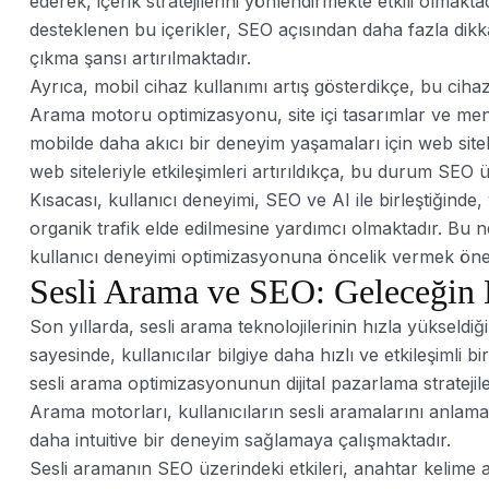
ederek, içerik stratejilerini yönlendirmekte etkili olmakta
desteklenen bu içerikler, SEO açısından daha fazla dikk
çıkma şansı artırılmaktadır.
Ayrıca, mobil cihaz kullanımı artış gösterdikçe, bu cih
Arama motoru optimizasyonu, site içi tasarımlar ve menü 
mobilde daha akıcı bir deneyim yaşamaları için web sitel
web siteleriyle etkileşimleri artırıldıkça, bu durum SEO 
Kısacası, kullanıcı deneyimi, SEO ve AI ile birleştiğinde
organik trafik elde edilmesine yardımcı olmaktadır. Bu ne
kullanıcı deneyimi optimizasyonuna öncelik vermek ön
Sesli Arama ve SEO: Geleceğin 
Son yıllarda, sesli arama teknolojilerinin hızla yükseldiğ
sayesinde, kullanıcılar bilgiye daha hızlı ve etkileşimli b
sesli arama optimizasyonunun dijital pazarlama stratejile
Arama motorları, kullanıcıların sesli aramalarını anlama
daha intuitive bir deneyim sağlamaya çalışmaktadır.
Sesli aramanın SEO üzerindeki etkileri, anahtar kelime 