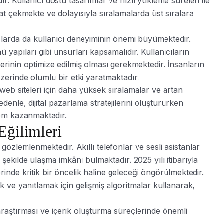
dır. Kullanıcı dostu tasarımlar ve hızlı yükleme süreleri ile
at çekmekte ve dolayısıyla sıralamalarda üst sıralara
azlarda da kullanıcı deneyiminin önemi büyümektedir.
yapıları gibi unsurları kapsamalıdır. Kullanıcıların
erinin optimize edilmiş olması gerekmektedir. İnsanların
üzerinde olumlu bir etki yaratmaktadır.
, web siteleri için daha yüksek sıralamalar ve artan
denle, dijital pazarlama stratejilerini oluştururken
em kazanmaktadır.
Eğilimleri
i gözlemlenmektedir. Akıllı telefonlar ve sesli asistanlar
ir şekilde ulaşma imkânı bulmaktadır. 2025 yılı itibarıyla
rinde kritik bir öncelik haline geleceği öngörülmektedir.
k ve yanıtlamak için gelişmiş algoritmalar kullanarak,
araştırması ve içerik oluşturma süreçlerinde önemli