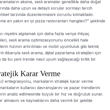
 aramaların aksine, sesli aramalar genellikle daha doğal
malarında daha uzun ve detaylı sorular sormayı tercih
ohbet tarzında düzenlenmesini zorunlu kılmaktadır.
me en yakın en iyi pizza restoranları hangileri?” şeklinde
ı niyetini algılamak için daha fazla veriye ihtiyaç
ileri, sesli arama optimizasyonunu öncelikli hale
telerin hızının artırılması ve mobil uyumluluk gibi teknik
tibarıyla sesli arama, dijital pazarlama stratejileri için
 da bu yeni trende nasıl uyum sağlayacağı kritik bir
ratejik Karar Verme
(AI) entegrasyonu, markaların stratejik karar verme
 markaların kullanıcı davranışlarını ve pazar trendlerini
rin analiz edilmesinde büyük bir hız ve doğruluk sunar.
lar almasını ve kaynaklarını daha verimli bir şekilde