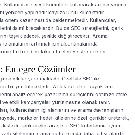
ir. Kullanıcıların sesli komutları kullanarak arama yapma
ını yeniden yapılandırmayı zorunlu kılmaktadır.
zla önem kazanması da beklenmektedir. Kullanıcılar,
lerini daimî kılacaklardır. Bu da SEO stratejilerini, içerik
arını teşvik edecek şekilde değiştirecektir. Arama
sıralamalarını artırmak için algoritmalarında
n bu trendleri takip etmeleri ve stratejilerini
a: Entegre Çözümler
ğinde etkiler yaratmaktadır. Özellikle SEO ile
i bir yer tutmaktadır. AI teknolojileri, büyük veri
imlerini analiz ederek pazarlama süreçlerini optimize etme
 ve etkili kampanyalar yürütmesine olanak tanır.
ı, kullanıcıların ilgi alanlarını ve arama davranışlarını
sayede, markalar hedef kitlelerine özel içerikler üreterek,
 destekli içerik üretim araçları, SEO kriterlerine uygun
a web sitelerinin arama motorlarında daha üst sıralarda