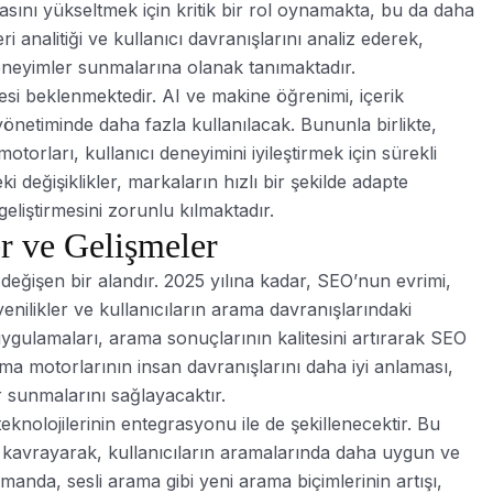
asını yükseltmek için kritik bir rol oynamakta, bu da daha
i analitiği ve kullanıcı davranışlarını analiz ederek,
deneyimler sunmalarına olanak tanımaktadır.
si beklenmektedir. AI ve makine öğrenimi, içerik
yönetiminde daha fazla kullanılacak. Bununla birlikte,
rları, kullanıcı deneyimini iyileştirmek için sürekli
i değişiklikler, markaların hızlı bir şekilde adapte
 geliştirmesini zorunlu kılmaktadır.
r ve Gelişmeler
eğişen bir alandır. 2025 yılına kadar, SEO’nun evrimi,
ilikler ve kullanıcıların arama davranışlarındaki
 uygulamaları, arama sonuçlarının kalitesini artırarak SEO
ama motorlarının insan davranışlarını daha iyi anlaması,
ar sunmalarını sağlayacaktır.
knolojilerinin entegrasyonu ile de şekillenecektir. Bu
i kavrayarak, kullanıcıların aramalarında daha uygun ve
manda, sesli arama gibi yeni arama biçimlerinin artışı,