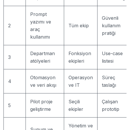
Prompt
Güvenli
yazımı ve
2
Tüm ekip
kullanım
araç
pratiği
kullanımı
Departman
Fonksiyon
Use-case
3
atölyeleri
ekipleri
listesi
Otomasyon
Operasyon
Süreç
4
ve veri akışı
ve IT
taslağı
Pilot proje
Seçili
Çalışan
5
geliştirme
ekipler
prototip
Yönetim ve
Sunum ve