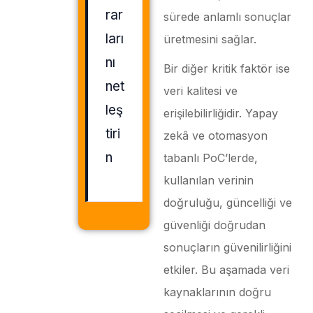
rar
sürede anlamlı sonuçlar
ları
üretmesini sağlar.
nı
Bir diğer kritik faktör ise
net
veri kalitesi ve
leş
erişilebilirliğidir. Yapay
tiri
zekâ ve otomasyon
n
tabanlı PoC’lerde,
kullanılan verinin
doğruluğu, güncelliği ve
güvenliği doğrudan
sonuçların güvenilirliğini
etkiler. Bu aşamada veri
kaynaklarının doğru