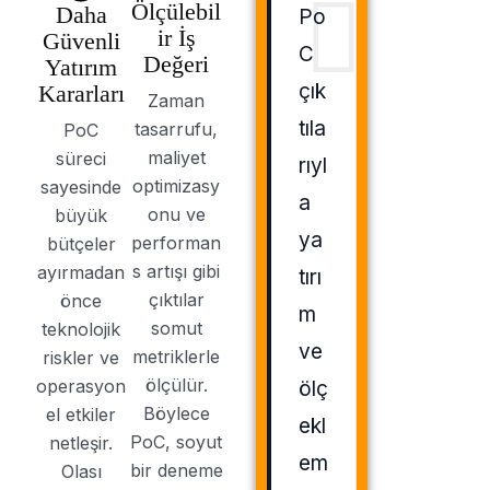
Ölçülebil
Daha
Po
ir İş
Güvenli
C
Değeri
Yatırım
çık
Kararları
Zaman
tıla
tasarrufu,
PoC
maliyet
süreci
rıyl
optimizasy
sayesinde
a
onu ve
büyük
ya
performan
bütçeler
s artışı gibi
ayırmadan
tırı
çıktılar
önce
m
somut
teknolojik
ve
metriklerle
riskler ve
ölçülür.
operasyon
ölç
Böylece
el etkiler
ekl
PoC, soyut
netleşir.
em
bir deneme
Olası