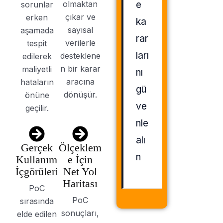
olmaktan
e
sorunlar
çıkar ve
erken
ka
sayısal
aşamada
rar
verilerle
tespit
ları
desteklene
edilerek
n bir karar
maliyetli
nı
aracına
hataların
gü
dönüşür.
önüne
ve
geçilir.
nle
alı
Gerçek
Ölçeklem
n
Kullanım
e İçin
İçgörüleri
Net Yol
Haritası
PoC
PoC
sırasında
sonuçları,
elde edilen