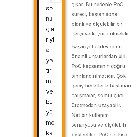
çıkar. Bu nedenle PoC
so
süreci, baştan sona
nu
planlı ve ölçülebilir bir
çla
çerçevede yürütülmelidir.
rıyl
Başarıyı belirleyen en
a
önemli unsurlardan biri,
ya
PoC kapsamının doğru
tırı
sınırlandırılmasıdır. Çok
m
geniş hedeflerle başlanan
ve
çalışmalar, somut çıktı
bü
üretmeden uzayabilir.
yü
Net bir kullanım
me
senaryosu ve ölçülebilir
ka
beklentiler, PoC’nin kısa