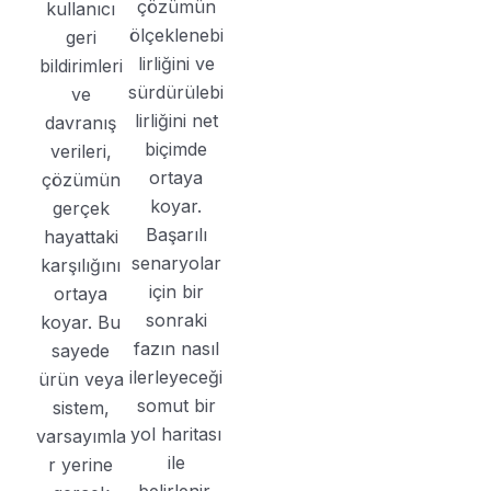
çözümün
kullanıcı
ölçeklenebi
geri
lirliğini ve
bildirimleri
sürdürülebi
ve
lirliğini net
davranış
biçimde
verileri,
ortaya
çözümün
koyar.
gerçek
Başarılı
hayattaki
senaryolar
karşılığını
için bir
ortaya
sonraki
koyar. Bu
fazın nasıl
sayede
ilerleyeceği
ürün veya
somut bir
sistem,
yol haritası
varsayımla
ile
r yerine